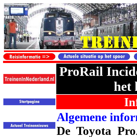
ProRail Incid
het
In
Algemene infor
De Toyota Pro