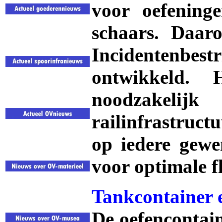
voor oefeninge
schaars. Daar
Incidentenbe
ontwikkeld. 
noodzakeli
railinfrastruct
op iedere gewen
voor optimale fle
Tankcontainer 
De oefencontain