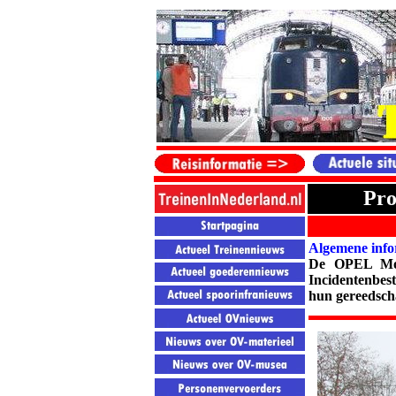
Pro
Algemene info
De OPEL Mokk
Incidentenbes
hun gereedscha