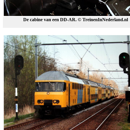
De cabine van een DD-AR.
© TreinenInNederland.nl
.