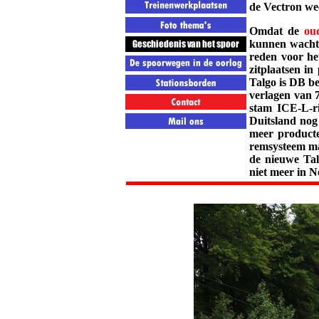
de Vectron we
Omdat de
ou
kunnen wachte
reden voor he
zitplaatsen in
Talgo is DB b
verlagen van 
stam ICE-L-ri
Duitsland nog
meer producte
remsysteem ma
de nieuwe Tal
niet meer in N