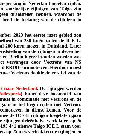
dsbeperking in Nederland moeten rijden.
 soortgelijke rijtuigen van Talgo zijn
geen draaistellen hebben, waardoor de
heeft de toelating van de rijtuigen in
mber 2023 het eerste inzet gebied zou
nelheid van 230 km/u zullen de ICE L-
aal 200 km/u mogen in Duitsland. Later
ststelling van de rijtuigen in december
 en Berlijn ingezet zouden worden was
ect vervangen door Vectrons van NS
land BR101-locomotieven. Hierdoor moest
euwe Vectrons daalde de reistijd van de
rst naar Nederland
. De rijtuigen werden
ailexperts
) huurt deze locomotief van
nkel in combinatie met Vectrons en de
gaan in het begin rijden met Vectron-
comotieven in dienst komen. Voor de
armee de ICE-L-rijtuigen toegelaten gaan
 rijtuigen drieënhalve week later, op 26
6193 441 nieuwe Talgo ICE L-stam voor
r, op 25 mei, vertrokken de rijtuigen en