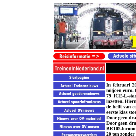
In februari 2
miljoen euro.
79 ICE-L-sta
inzetten. Hier
de helft van e
eerste klas st
Door geen draa
Door geen draa
BR105-locomoti
20 ton zonder 