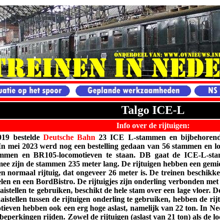
Talgo ICE-L
Info over de rijtuigen:
019 bestelde
Deutsche Bahn
23 ICE L-stammen en bijbehorend
 In mei 2023 werd nog een bestelling gedaan van 56 stammen en l
mmen en BR105-locomotieven te staan. DB gaat de ICE-L-stam
mee zijn de stammen 235 meter lang. De rijtuigen hebben een gemidd
en normaal rijtuig, dat ongeveer 26 meter is. De treinen beschikk
oelen en een BordBistro. De rijtuigjes zijn onderling verbonden met 
istellen te gebruiken, beschikt de hele stam over een lage vloer. D
istellen tussen de rijtuigen onderling te gebruiken, hebben de rij
even hebben ook een erg hoge aslast, namelijk van 22 ton. In Ned
beperkingen rijden. Zowel de rijtuigen (aslast van 21 ton) als de l