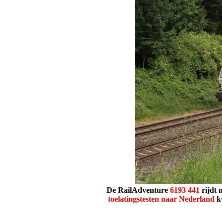
De RailAdventure
6193
441
rijdt 
toelatingstesten naar Nederland
kw