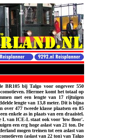
e BR105 bij Talgo voor ongeveer 550
ocomotieven. Hiermee komt het totaal op
men met een lengte van 17 rijtuigen
elde lengte van 13,8 meter. Dit is bijna
en over 477 tweede klasse plaatsen en 85
een enkele as in plaats van een draaistel.
e L van ICE-L staat ook voor 'low floor'.
tuigen een erg hoge aslast van 21 ton. De
erland mogen treinen tot een aslast van
ocomotieven (aslast van 22 ton) van Talgo