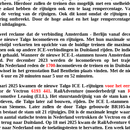
erheen. Hierdoor zullen de treinen dus mogelijk met een snelhei
 aslast hebben de rijtuigen ook een te laag rempercentage. Van
 de vering van de rijtuigen. Ook dit komt omdat de rijtuigen 
ring ontbreekt. Door de hoge aslast en het lage rempercentage 
 uitdagingen.
el reclame dat de verbinding Amsterdam - Berlijn vanaf dece
 nieuwe Talgo locomotieven en rijtuigen. Met hun maximale s
istijd verkorten ten opzichte van de huidige treinen die maxim
en ook op andere ICE-verbindingen in Duitsland rijden. De indien
t gehaald. Wanneer de nieuwe ICE-L-stammen tussen Amsterdam
d. Per december 2023 werden de locomotieven op het traj
. In Nederland reden de
1700
-locomotieven de treinen en in Duits
wissel in het grensstation Bad Bentheim plaats vinden. Met de ni
 6 uur en 20 minuten naar 5 uur en 52 minuten.
ruari 2025 kwamen de nieuwe Talgo ICE L-rijtuigen
voor het ee
oor de Vectron
6193
441
. RailAdventure (moederbedrijf van
R
motive Leasing (ELL). Het stuurstandrijtuig van de stam kan e
ieven, die Talgo later zal bouwen, rijden. De ICE L-stammen 
 van Siemens. Later zullen de door Talgo gebouwde BR105-lo
en bestaat de stam uit 21 rijtuigjes. Dit is de maximale lengte wa
 aantal statische testen in Nederland vertrokken de Vectron en de
r terug naar Duitsland. Op 18 mei 2025 kwam de RailAdventure 
 naar Nederland om de toelatingstesten te hervatten. Een week late