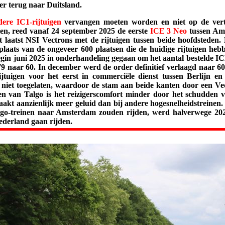
er terug naar Duitsland.
dere IC1-rijtuigen
vervangen moeten worden en niet op de vertr
n, reed vanaf 24 september 2025 de eerste
ICE 3 Neo
tussen Ams
t laatst NSI Vectrons met de rijtuigen tussen beide hoofdsteden.
 plaats van de ongeveer 600 plaatsen die de huidige rijtuigen he
egin juni 2025 in onderhandeling gegaan om het aantal bestelde 
79 naar 60. In december werd de order definitief verlaagd naar 6
jtuigen voor het eerst in commerciële dienst tussen Berlijn en 
 niet toegelaten, waardoor de stam aan beide kanten door een Ve
n van Talgo is het reizigerscomfort minder door het schudden va
akt aanzienlijk meer geluid dan bij andere hogesnelheidstreinen
go-treinen naar Amsterdam zouden rijden, werd halverwege 2026 
ederland gaan rijden.