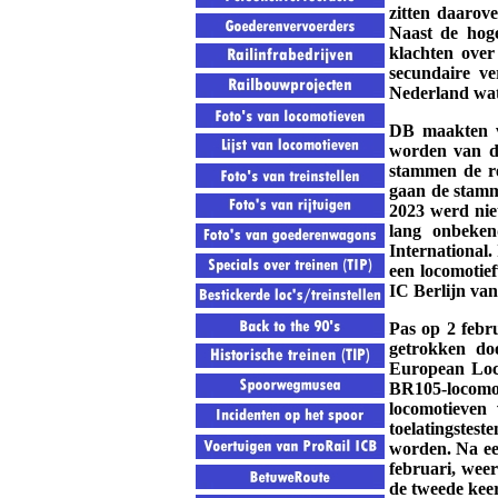
zitten daarov
Naast de hoge
klachten over
secundaire ve
Nederland wat
DB maakten ve
worden van de
stammen de re
gaan de stamm
2023 werd nie
lang onbeken
International
een locomotief
IC Berlijn van
Pas op 2 feb
getrokken d
European Loco
BR105-locomot
locomotieven
toelatingstest
worden. Na een
februari, wee
de tweede keer