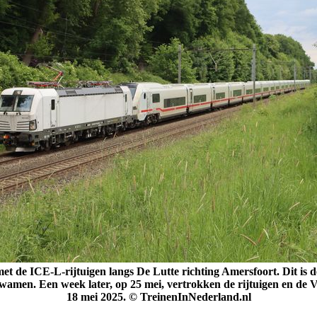
met de ICE-L-rijtuigen langs De Lutte richting Amersfoort. Dit is 
amen. Een week later, op 25 mei, vertrokken de rijtuigen en de V
18 mei 2025. © TreinenInNederland.nl