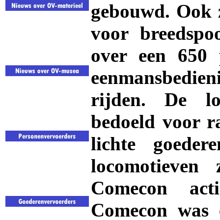
gebouwd. Ook z
voor breedspo
over een 650 
eenmansbedieni
rijden. De lo
bedoeld voor r
lichte goede
locomotieven
Comecon acti
Comecon was e