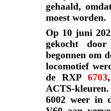
gehaald, omdat
moest worden.
Op 10 juni 202
gekocht doo
begonnen om de 
locomotief werd
de RXP
6703
ACTS-kleuren.
6002 weer in d
V60 aan vervo