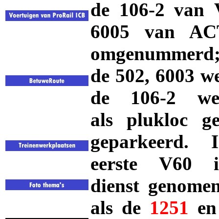
de 106-2 van 
6005 van ACT
omgenummerd; 
de 502, 6003 w
de 106-2 w
als
plukloc
ge
geparkeerd.
eerste
V60
i
dienst genomen
als de
1251
en