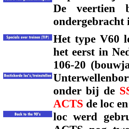
De veertien b
ondergebracht i
Het type
V60
l
het eerst in Ne
106-20 (bouwj
Unterwellenbor
onder bij de
S
ACTS
de loc e
loc werd gebr