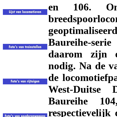
en 106. On
breedspoorloco
geoptimalisee
Baureihe-seri
daarom zijn 
nodig. Na de v
de locomotiefp
West-Duitse 
Baureihe 1
respectievelijk