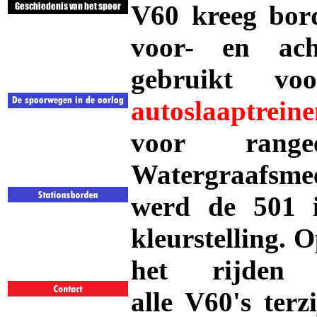
V60 kreeg bord
voor- en ac
gebruikt v
autoslaaptrein
voor rang
Watergraafsm
werd de 501 i
kleurstelling. 
het rijden
alle
V60's
terz