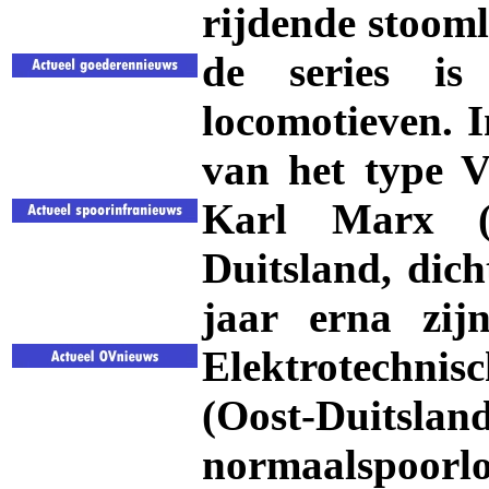
rijdende stoom
de series i
locomotieven. I
van het type 
Karl Marx (
Duitsland, dich
jaar erna zi
Elektrotechni
(Oost-Duitsl
normaalspoo