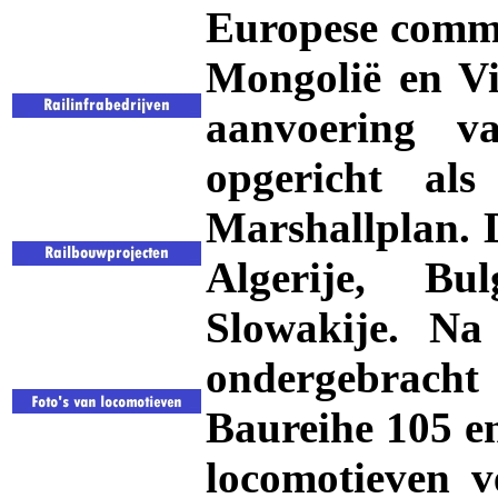
Europese commu
Mongolië en V
aanvoering v
opgericht al
Marshallplan. 
Algerije, Bu
Slowakije. Na
ondergebrach
Baureihe 105 e
locomotieven v