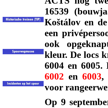
ACTS nog twee
1
6539 (bouwja
Koštálov en de
een privéperso
ook opgeknap
kleur. De locs 
6004 en 6005. 
6002
en
6003
,
voor rangeerw
Op 9 septembe