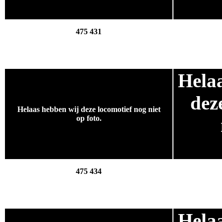
.
475 431
Hela
.
dez
Helaas hebben wij deze locomotief nog niet
op foto.
.
475 434
Hela
.