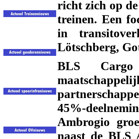
richt zich op d
treinen. Een fo
in transitov
Lötschberg, Go
BLS Cargo
maatschappeli
partnerschappe
45%-deelnem
Ambrogio gro
naast de BLS 