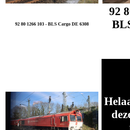
92 8
BL
92 80 1266 103
-
BLS Cargo
DE 6308
Hela
dez