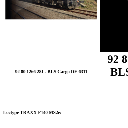
92 8
BL
92 80 1266 281 -
BLS Cargo
DE 6311
Loctype
TRAXX F140 MS2e
: