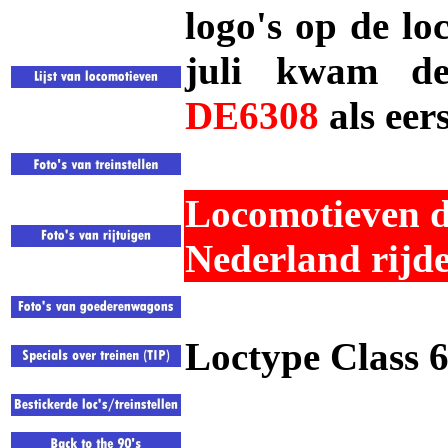
logo's op de lo
juli kwam d
DE6308
als eer
Locomotieven d
Nederland rijd
Loctype Class 6