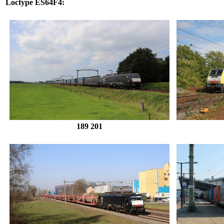
Loctype
ES64F4
:
189 201