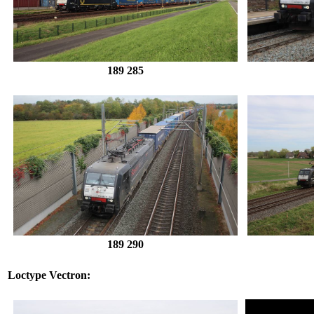
189 285
189 290
Loctype Vectron: