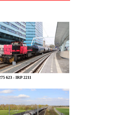
275 623
- IRP 2211