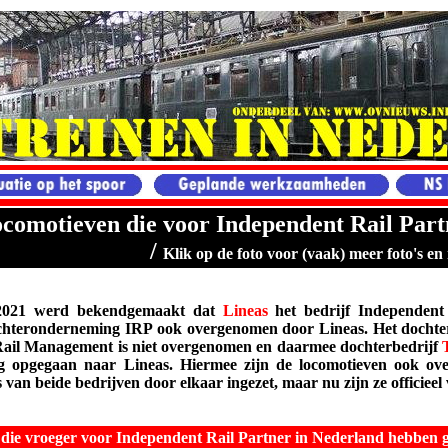
comotieven die voor Independent Rail Par
/
Klik op de foto voor (vaak) meer foto's en 
 2021 werd bekendgemaakt dat
Lineas
het bedrijf
Independent
ochteronderneming
IRP
ook overgenomen door Lineas. Het dochter
ail Management is niet overgenomen en daarmee dochterbedrijf
ig opgegaan naar Lineas. Hiermee zijn de locomotieven ook ove
 van beide bedrijven door elkaar ingezet, maar nu zijn ze officieel
die vroeger voor Independent Rail Partner in Nederland hebben 