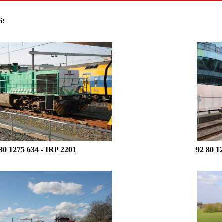
6:
80 1275 634
-
IRP 2201
92 80 1