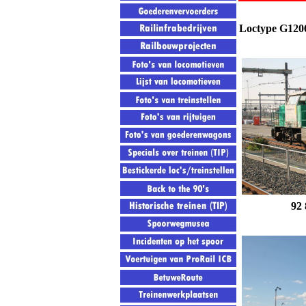
Loctype G120
92 