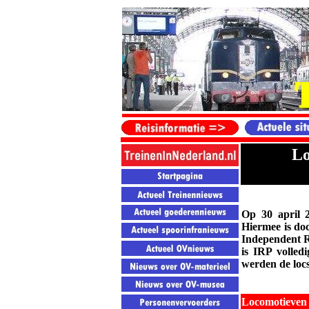
Lo
Op 30 april
Hiermee is d
Independent
R
is IRP volled
werden de locs
Locomotieven 