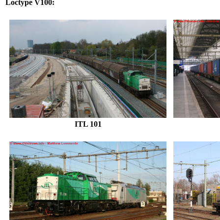
Loctype V100:
ITL 101