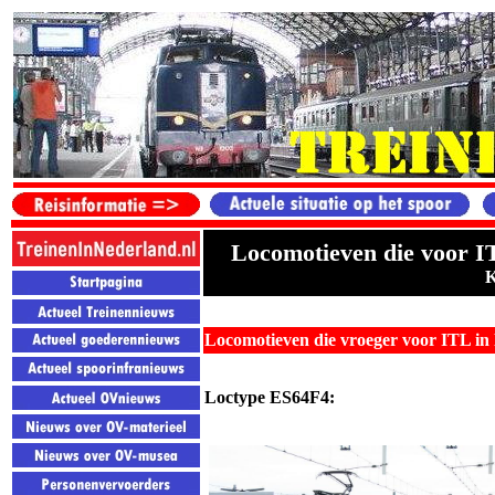
Locomotieven die voor I
K
Locomotieven die vroeger voor ITL in
Loctype
ES64F4
: