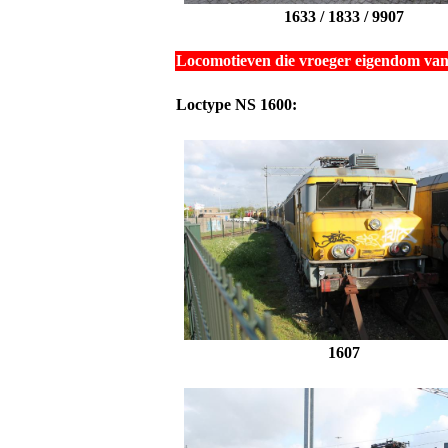
1633 / 1833 / 9907
Locomotieven die vroeger eigendom van
Loctype NS 1600:
1607