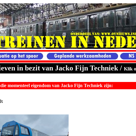
even in bezit van Jacko Fijn Techniek /
Klik o
die momenteel eigendom van Jacko Fijn Techniek zijn:
0: