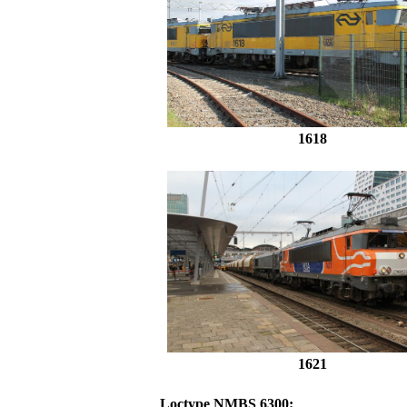
1618
1621
Loctype NMBS 6300: