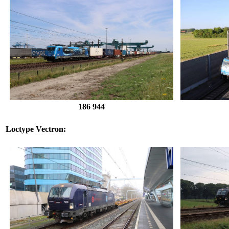
186 944
Loctype Vectron: