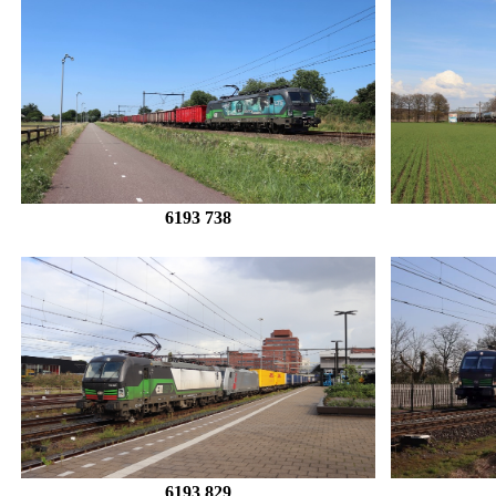
6193 738
6193 829