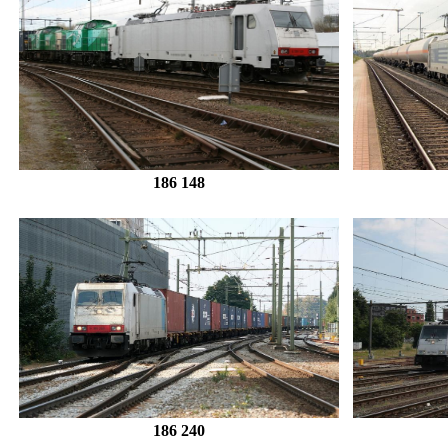
186 148
186 240