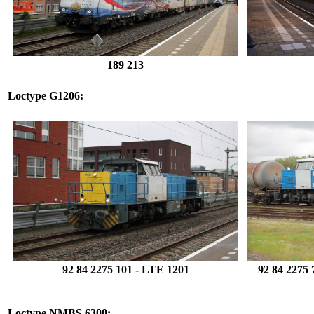
189 213
Loctype G1206:
92 84 2275 101
- LTE 1201
92 84 2275 
.
Loctype NMBS 6300: