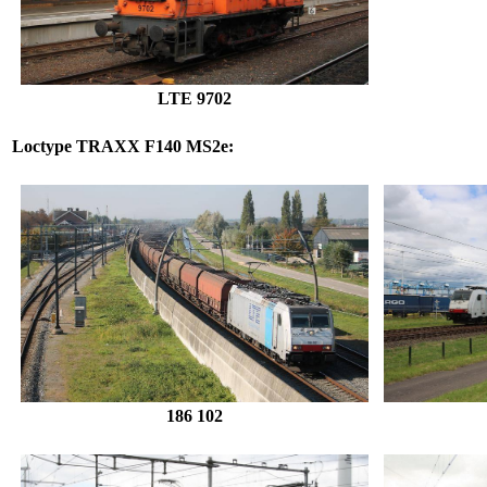
LTE
9702
Loctype
TRAXX F140 MS2e
:
186 102