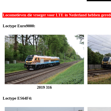
Locomotieven die vroeger voor LTE in Nederland hebben gered
Loctype Euro9000:
2019 316
Loctype
ES64F4
: