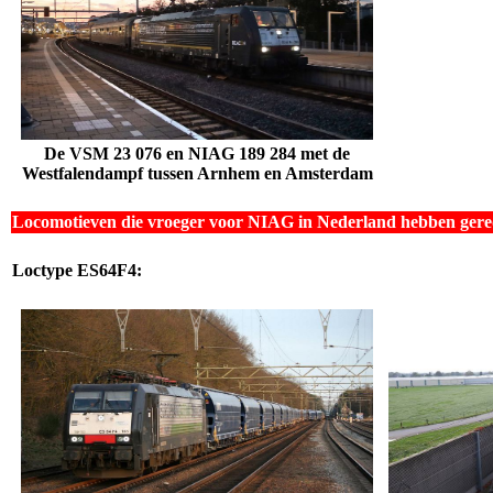
De VSM 23 076 en NIAG 189 284 met de
Westfalendampf tussen Arnhem en Amsterdam
Locomotieven die vroeger voor NIAG in Nederland hebben gere
Loctype
ES64F4
: