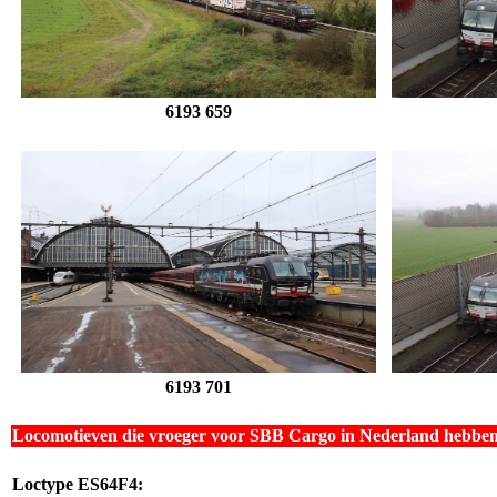
6193 659
6193 701
Locomotieven die vroeger voor SBB Cargo in Nederland hebben
Loctype
ES64F4
: