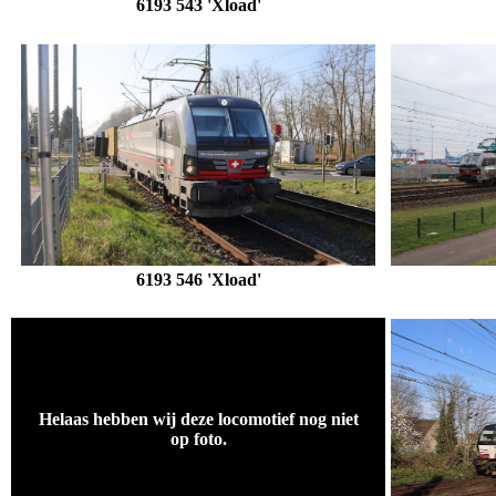
6193 543 'Xload'
6193 546 'Xload'
Helaas hebben wij deze locomotief nog niet
op foto.