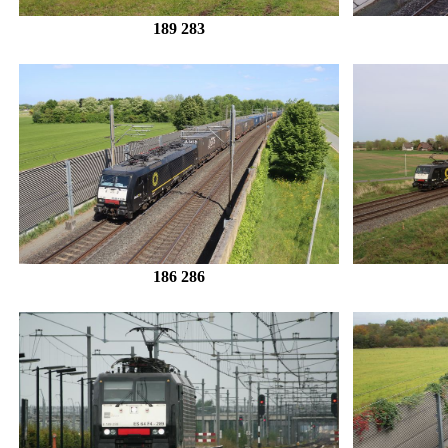
189 283
186 286