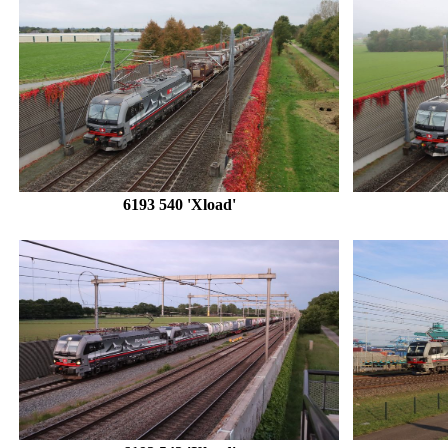
6193 540 'Xload'