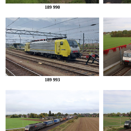
189 990
189 993