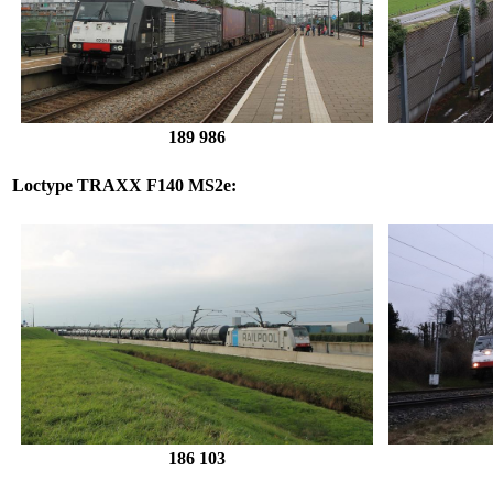
189 986
Loctype
TRAXX F140 MS2e
:
186 10
3