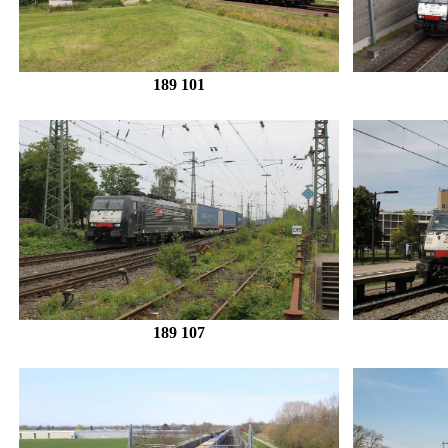
189 101
189 107