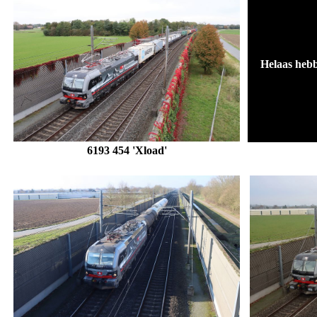
Helaas hebb
6193 454 'Xload'