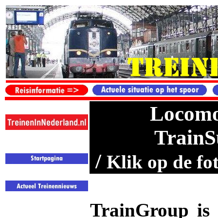
Locomot
TrainS
/
Klik op de fo
TrainGroup is 