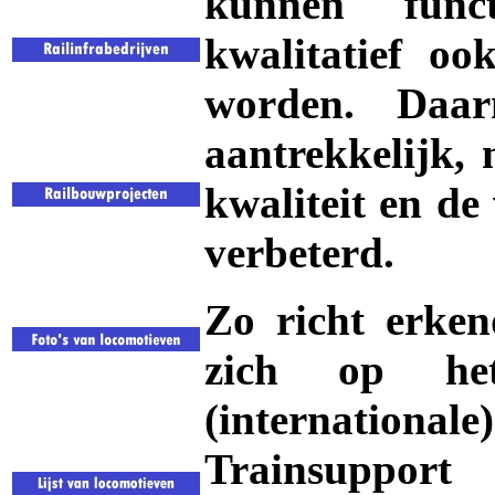
kunnen funct
kwalitatief oo
worden. Daar
aantrekkelijk, 
kwaliteit en de
verbeterd.
Zo richt erkend
zich op het
(international
Trainsupport
z