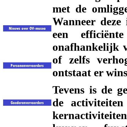
met de omligge
Wanneer deze i
een efficiënt
onafhankelijk 
of zelfs verho
ontstaat er wins
Tevens is de g
de activiteite
kernactiviteit