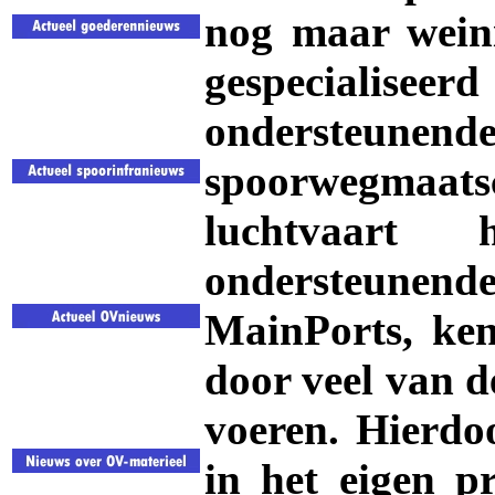
nog maar weini
gespecialise
ondersteune
spoorwegmaats
luchtvaart
ondersteunen
MainPorts, ken
door veel van de
voeren. Hierdoo
in het eigen p