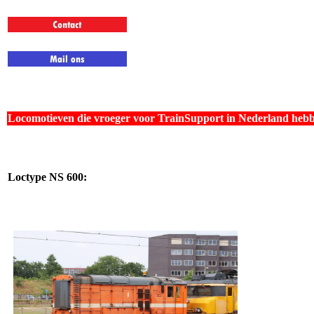
Locomotieven die vroeger voor TrainSupport in Nederland heb
Loctype NS 600: