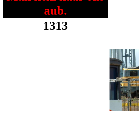
aub.
1313