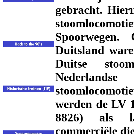
gebracht. Hier
stoomlocomo
Spoorwegen.
Duitsland ware
Duitse stoo
Nederlands
stoomlocomotiev
werden de LV 
8826) als la
commerciële die