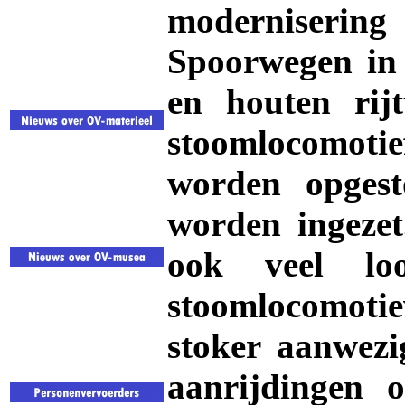
moderniseri
Spoorwegen in 
en houten rijt
stoomlocomot
worden opges
worden ingezet
ook veel lo
stoomlocomot
stoker aanwezig
aanrijdingen o