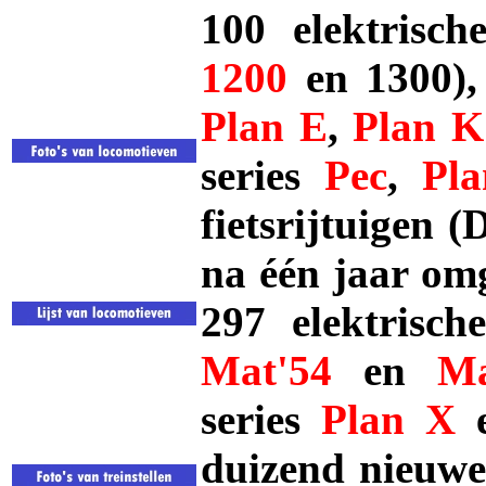
100 elektrisch
1200
en 1300), 
Plan E
,
Plan K
series
Pec
,
Pl
fietsrijtuigen (
na één jaar om
297 elektrisch
Mat'54
en
Ma
series
Plan X
duizend nieuwe