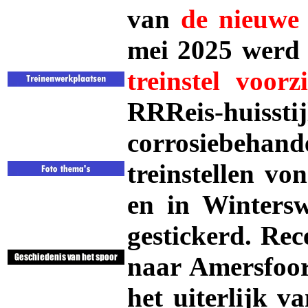
van
de nieuwe 
mei 2025 wer
treinstel voorz
RRReis-huissti
corrosiebe
treinstellen vo
en in Wintersw
gestickerd. Rec
naar Amersfoor
het uiterlijk va