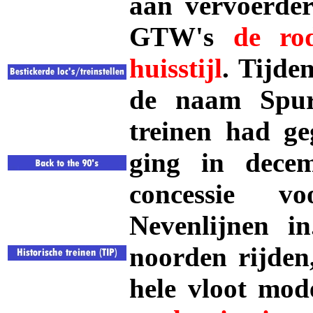
aan vervoerde
GTW's
de rod
huisstijl
. Tijde
de naam Spur
treinen had ge
ging in dece
concessie v
Nevenlijnen in
noorden rijden
hele vloot mod