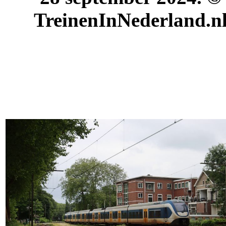
TreinenInNederland.n
.