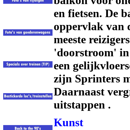
balkon voor on
en fietsen. De 
oppervlak van d
meeste reiziger
'doorstroom' in 
een gelijkvloer
zijn Sprinters 
Daarnaast vergr
uitstappen .
Kunst