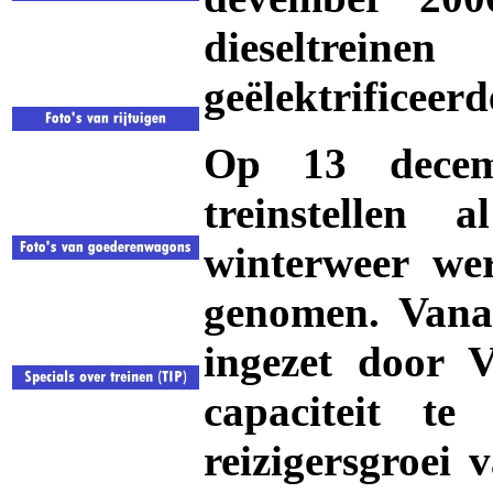
dieseltrei
geëlektrificeerd
Op 13 decem
treinstellen 
winterweer wer
genomen. Vana
ingezet door 
capaciteit t
reizigersgroei