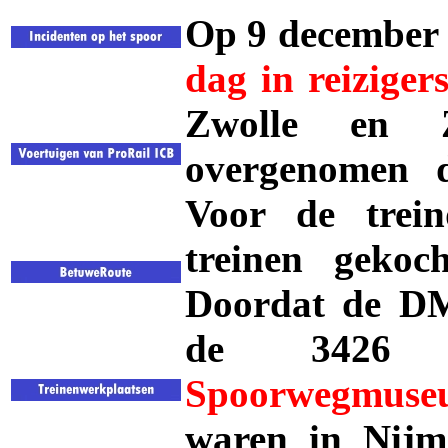
Op 9 december 
dag in reiziger
Zwolle en 
overgenomen
Voor de trei
treinen geko
Doordat de DM'
de 342
Spoorwegmuse
waren in Nijme