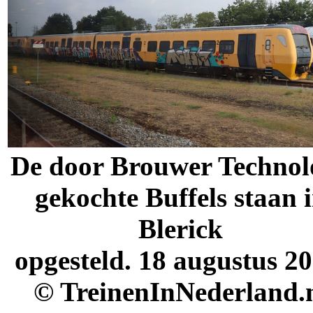
De door Brouwer Technol
gekochte Buffels staan 
Blerick
opgesteld.
1
8
augustus
20
© TreinenInNederland.