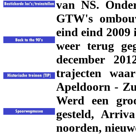
van NS. Ondert
GTW's ombouwe
eind eind 2009
weer terug ge
december 201
trajecten waa
Apeldoorn - Zu
Werd een groo
gesteld, Arriv
noorden, nieuw