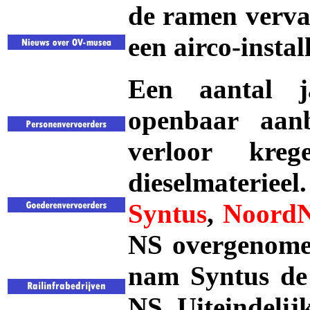
de ramen verva
een airco-insta
Een aantal j
openbaar aanb
verloor kre
dieselmaterieel
Syntus
,
Noord
NS overgenomen
nam Syntus de e
NS. Uiteindelijk