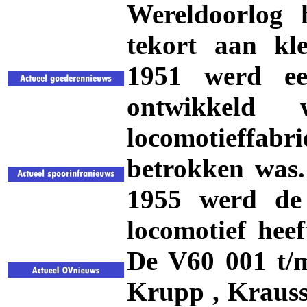
Wereldoorlog 
tekort aan kle
1951 werd een
ontwikkeld
locomotieffa
betrokken was.
1955 werd de 
locomotief hee
De V60 001 t/
Krupp , Krauss