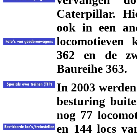
Caterpillar. H
ook in een and
locomotieven 
362 en de zwa
Baureihe 363.
In 2003 werden 
besturing buit
nog 77 locomot
en 144 locs van