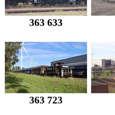
363 633
363 723