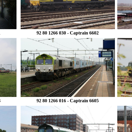
1
92 80 1266 030 - Captrain 6602
3
92 80 1266 016
- Captrain 6605