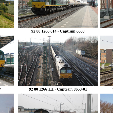
7
92 80 1266 014 - Captrain 6608
7
92 80 1266 111
- Captrain 8653-01