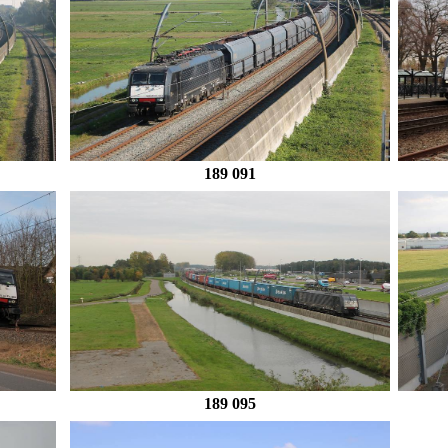
189 091
189 095