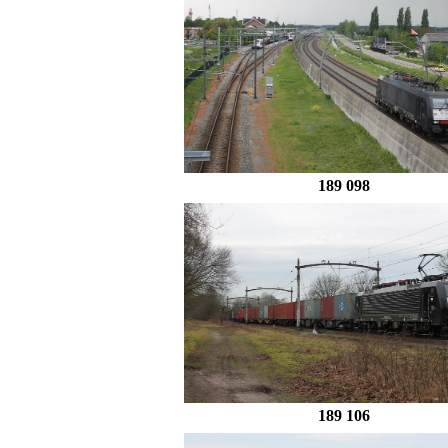
189 098
189 106