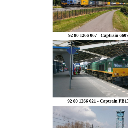
92 80 1266 067 -
Captrain
660
92 80 1266 021 - Captrain PB1