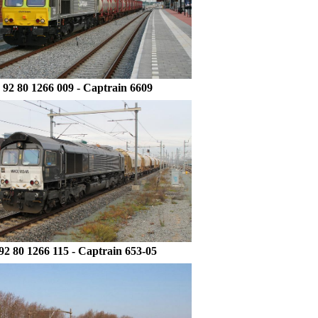
92 80 1266 009 - Captrain 6609
92 80 1266 115
- Captrain 653-05