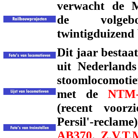
verwacht de 
de volgebo
twintigduizend 
Dit jaar bestaat
uit Nederlands
stoomlocomoti
met de
NTM-
(recent voorzi
Persil'-reclam
AB370
,
Z.V.T.