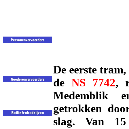
De eerste tram,
de
NS 7742
, 
Medemblik e
getrokken do
slag. Van 15