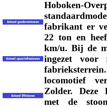
Hoboken-Overp
standaardmod
fabrikant er v
22 ton en hee
km/u. Bij de m
ingezet voor
fabrieksterr
locomotief ve
Zolder. Deze 
met de stoom