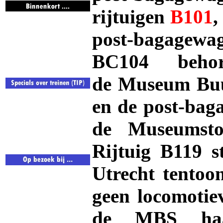
rijtuigen
B101
post-bagagew
BC104 beho
de Museum Buu
en de post-bag
de Museumst
Rijtuig B119 s
Utrecht tentoo
geen locomotie
de MBS haar