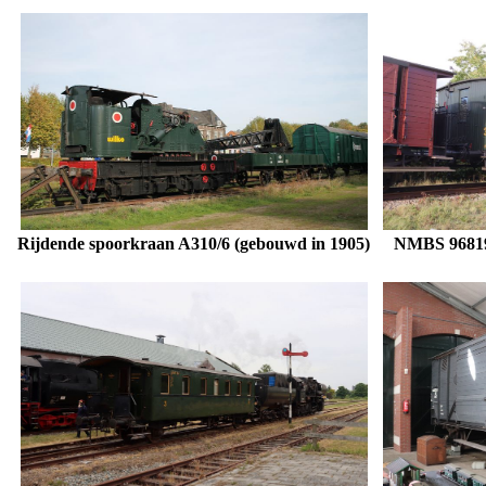
Rijdende spoorkraan A310/6 (gebouwd in 1905)
NMBS 96819