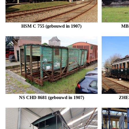
HSM C 755 (gebouwd in 1907)
MBS
NS CHD 8681 (gebouwd in 1907)
ZHES