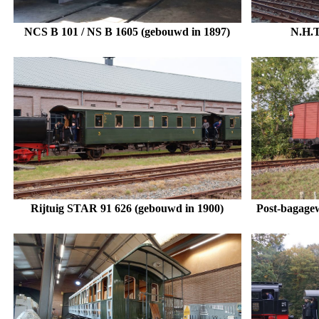
NCS B 101 / NS B 1605 (gebouwd in 1897)
N.H.T
Rijtuig STAR 91 626 (gebouwd in 1900)
Post-bagage