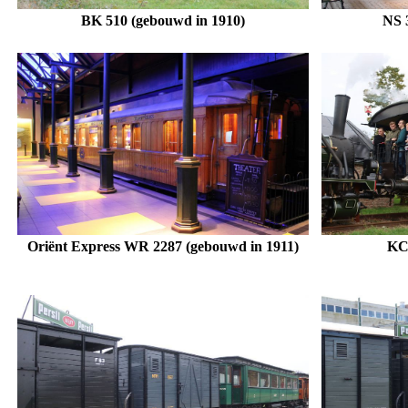
BK 510 (gebouwd in 1910)
NS 
Oriënt Express WR 2287
(gebouwd in 1911)
KCN
.