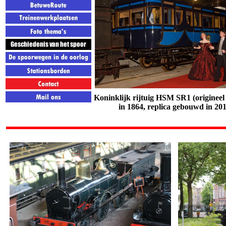
Koninklijk rijtuig HSM SR1 (
originee
in 1864, replica gebouwd in 20