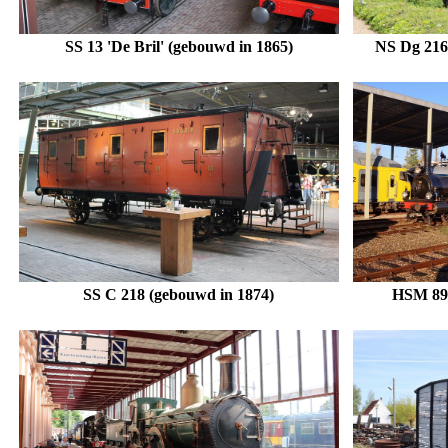
SS 13 'De Bril' (gebouwd in 1865)
NS Dg 2162
SS C 218
(gebouwd in 1874)
HSM 89 