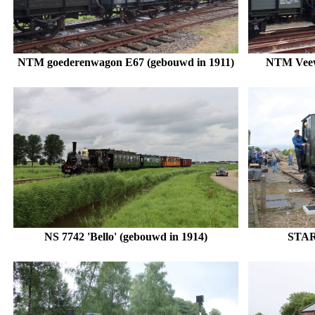
NTM goederenwagon E67 (gebouwd in 1911)
NTM Veew
NS 7742 'Bello' (gebouwd in 1914)
STAR 