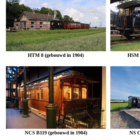
HTM 8 (gebouwd in 1904)
HSM C
NCS B119
(gebouwd in 1904)
NS C