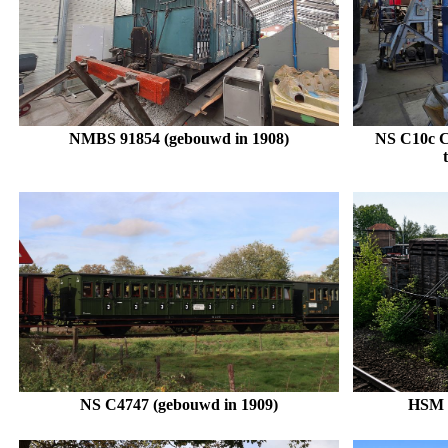
NMBS 91854 (gebouwd in 1908)
NS C10c C6
.
NS C4747 (gebouwd in 1909)
HSM 7